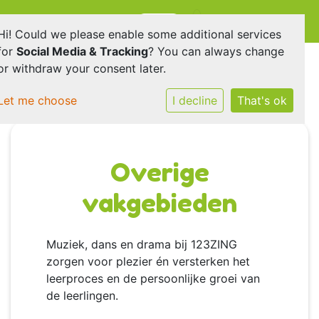
Onderdeel van
E-mailadres
Hi! Could we please enable some additional services
for
Social Media & Tracking
? You can always change
or withdraw your consent later.
Let me choose
I decline
That's ok
Overige
vakgebieden
Muziek, dans en drama bij 123ZING
zorgen voor plezier én versterken het
leerproces en de persoonlijke groei van
de leerlingen.